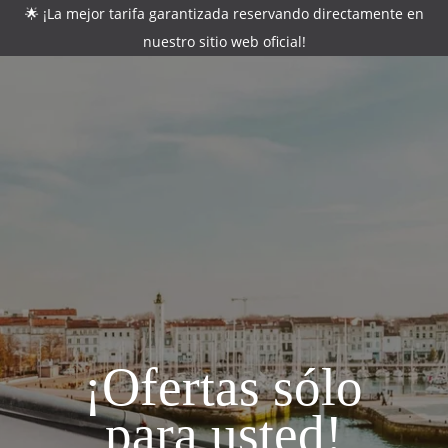
🌟 ¡La mejor tarifa garantizada reservando directamente en
nuestro sitio web oficial!
CONTACTE CON
*
Nombre
:
*
Apellido
:
*
Correo electrónico
:
¡Ofertas sólo
para usted!
*
Teléfono
: