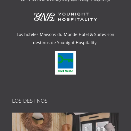
OFERTAS
FOLLETO COMERCIAL
GALERÍA
A SUS CV’S
Los hoteles Maisons du Monde Hotel & Suites son
Hacer un
PRENSA
destinos de
Younight Hospitality
.
COMPROMISOS DE RSC
CAJAS DE REGALO
LOS DESTINOS