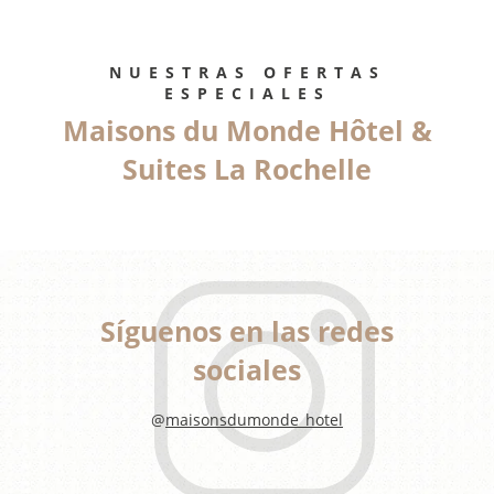
*
Campos obligatorios
NUESTRAS OFERTAS
Los datos recogidos en este formulario, que le conciernen, se tratarán exclusivamente con
ESPECIALES
Maisons du Monde Hôtel &
el fin de gestionar su solicitud. Los datos se conservarán durante 3 años. Tiene derecho de
acceso, rectificación, portabilidad, supresión o limitación del tratamiento. Puede oponerse
Suites La Rochelle
al tratamiento de sus datos y tiene derecho a retirar su consentimiento en cualquier
momento poniéndose en contacto con nosotros directamente. Tiene derecho a presentar
una reclamación ante una autoridad de control si considera que este tratamiento de datos
personales no se ajusta a los requisitos legales vigentes.
Síguenos en las redes
sociales
@
maisonsdumonde_hotel