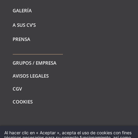
GALERÍA
A SUS CV’S
PRENSA
GRUPOS / EMPRESA
AVISOS LEGALES
CGV
COOKIES
Al hacer clic en « Aceptar », acepta el uso de cookies con fines
COMPROBAR
COMPROBAR
COMPROBAR
técnicos necesarios para su correcto funcionamiento, así como