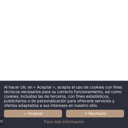
GALERÍA
A SUS CV’S
*
Hotel en cuestión
Hacer un
PRENSA
COMPROMISOS DE RSC
CAJAS DE REGALO
*
Mensaje
:
Hacer una reserva
Maisons du 
& Suite
Al hacer clic en « Aceptar », acepta el uso de cookies con fines
COMPROBAR
COMPROBAR
COMPROBAR
técnicos necesarios para su correcto funcionamiento, así como
DISPONIBILIDAD
DISPONIBILIDAD
DISPONIBILIDAD
cookies, incluidas las de terceros, con fines estadísticos,
publicitarios o de personalización para ofrecerle servicios y
ofertas adaptados a sus intereses en nuestro sitio.
✓ Aceptar
✗ Rechazar
Para más información